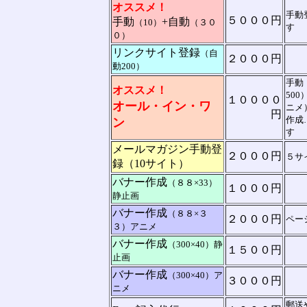
オススメ！
手動
５０００円
手動
+自動
（10）
（３０
す
０）
リンクサイト登録
（自
２０００円
動200）
手動
オススメ！
50
１００００
オール・イン・ワ
ニメ
円
作成
ン
す
メールマガジン手動登
２０００円
５サ
録（10サイト）
バナー作成
（８８×33）
１０００円
静止画
バナー作成
（８８×３
２０００円
ペー
３）アニメ
バナー作成
（300×40）静
１５００円
止画
バナー作成
（300×40）ア
３０００円
ニメ
郵送