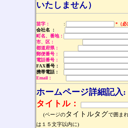
いたしません）
苗字：
:
*（必
会社名 ：
町名、番地：
市、区：
都道府県：
郵便番号：
電話番号：
FAX番号
：
携帯電話：
Email：
ホームページ詳細記入
:
タイトル：
タイトルタグ
(
ページの
で囲ま
は１５文字以内に)