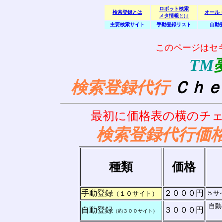
ロボット検索
検索登録とは
オール
メタ情報
とは
主要検索サイト
手動登録リスト
自動
このページはセ
TM
検索登録代行
Ｃｈｅc
最初に価格表の横のチ
検索登録代行価
種類
価格
手動登録
２０００円
５サ
（１０サイト）
自動
自動登録
３０００円
（約３００サイト）