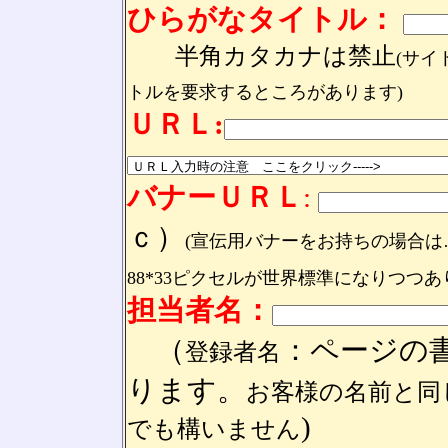
ひらがなタイトル：
半角カタカナは禁止
(サ
トルを要求するところがあります)
ＵＲＬ:
バナーＵＲＬ
:
ｃ）
(宣伝用バナーをお持ちの場合
88*33ピクセルが世界標準になりつつあ
担当者名：
（
：
ページの
登録者名
ります
。
お客様の名前と同
)
でも構いません