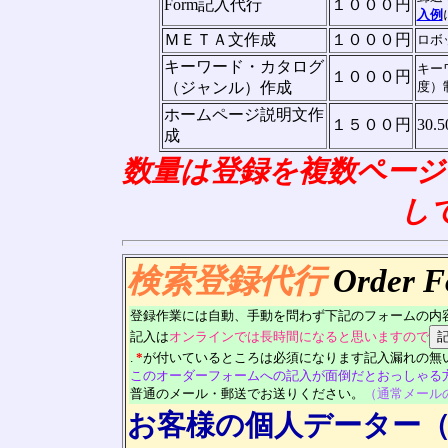
Form記入代行
１０００円
入例
ＭＥＴＡ文作成
１０００円
ロボ
キーワード・カタログ
キー
１０００円
（ジャンル）作成
度）
ホームページ説明文作
１５００円
30
成
数量は登録を複数ページ
し
検索登録代行
Order 
登録作業には自動、手動を問わず下記のフォームの内
記入は
オンラインでは長時間になると思いますので
.
*
が付いているところは必須になります記入漏れの無
このオーダーフォームへの記入が面倒だとおっしゃる
普通の
メール・郵送でお送りください。
（通常メール
お客様の個人データー